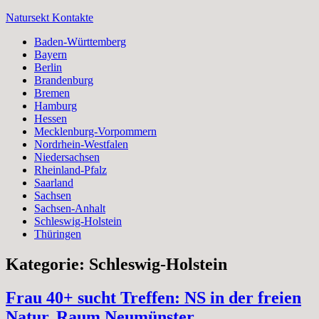
Zum
Natursekt Kontakte
Inhalt
Baden-Württemberg
springen
Bayern
Berlin
Brandenburg
Bremen
Hamburg
Hessen
Mecklenburg-Vorpommern
Nordrhein-Westfalen
Niedersachsen
Rheinland-Pfalz
Saarland
Sachsen
Sachsen-Anhalt
Schleswig-Holstein
Thüringen
Kategorie:
Schleswig-Holstein
Frau 40+ sucht Treffen: NS in der freien
Natur, Raum Neumünster