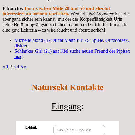
Ich suche:
Ihn zwischen Mitte 20 und 50 und absolut
interessiert an meinen Vorlieben.
Wenn du
NS Anfänger
bist, dir
aber ganz sicher sein kannst, mit der der Körperflüssigkeit Urin
keine Berührungsängste zu haben, dann melde dich. Ich bin auch
eine gute Lehrerin – es wird feucht und abenteuerlich!
Michelle blond (32) sucht Mann für NS-Spiele, Outdoorsex,
diskret
Schlankes Girl (21) aus Kiel suche neuen Freund der Pipisex
mag
«
1
2
3
4
5
»
Natursekt Kontakte
Eingang
: