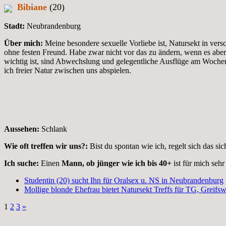
Bibiane
(20)
Stadt:
Neubrandenburg
Über mich:
Meine besondere sexuelle Vorliebe ist, Natursekt in versc
ohne festen Freund. Habe zwar nicht vor das zu ändern, wenn es ab
wichtig ist, sind Abwechslung und gelegentliche Ausflüge am Wochen
ich freier Natur zwischen uns abspielen.
Aussehen:
Schlank
Wie oft treffen wir uns?:
Bist du spontan wie ich, regelt sich das sic
Ich suche:
Einen
Mann, ob jünger wie ich bis 40+
ist für mich seh
Studentin (20) sucht Ihn für Oralsex u. NS in Neubrandenburg
Mollige blonde Ehefrau bietet Natursekt Treffs für TG, Greifs
1
2
3
»