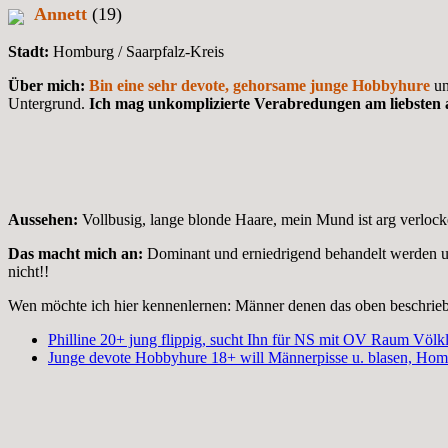
Annett
(19)
Stadt:
Homburg / Saarpfalz-Kreis
Über mich:
Bin eine sehr devote, gehorsame junge Hobbyhure
un
Untergrund.
Ich mag unkomplizierte Verabredungen am liebsten 
Aussehen:
Vollbusig, lange blonde Haare, mein Mund ist arg verlocke
Das macht mich an:
Dominant und erniedrigend behandelt werden 
nicht!!
Wen möchte ich hier kennenlernen: Männer denen das oben beschrieben
Philline 20+ jung flippig, sucht Ihn für NS mit OV Raum Völk
Junge devote Hobbyhure 18+ will Männerpisse u. blasen, Ho