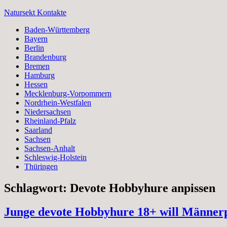
Zum
Natursekt Kontakte
Inhalt
Baden-Württemberg
springen
Bayern
Berlin
Brandenburg
Bremen
Hamburg
Hessen
Mecklenburg-Vorpommern
Nordrhein-Westfalen
Niedersachsen
Rheinland-Pfalz
Saarland
Sachsen
Sachsen-Anhalt
Schleswig-Holstein
Thüringen
Schlagwort:
Devote Hobbyhure anpissen
Junge devote Hobbyhure 18+ will Männerp