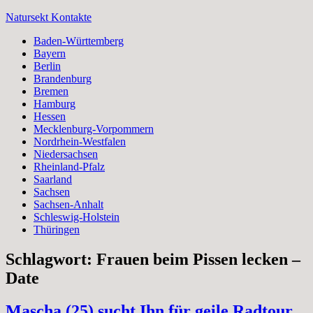
Zum
Natursekt Kontakte
Inhalt
Baden-Württemberg
springen
Bayern
Berlin
Brandenburg
Bremen
Hamburg
Hessen
Mecklenburg-Vorpommern
Nordrhein-Westfalen
Niedersachsen
Rheinland-Pfalz
Saarland
Sachsen
Sachsen-Anhalt
Schleswig-Holstein
Thüringen
Schlagwort:
Frauen beim Pissen lecken –
Date
Mascha (25) sucht Ihn für geile Radtour