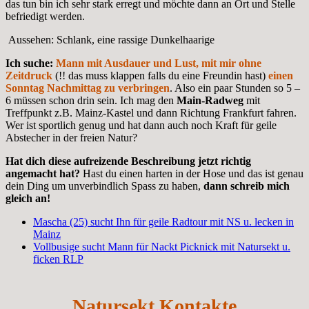
das tun bin ich sehr stark erregt und möchte dann an Ort und Stelle
befriedigt werden.
Aussehen: Schlank, eine rassige Dunkelhaarige
Ich suche:
Mann mit Ausdauer und Lust, mit mir ohne
Zeitdruck
(!! das muss klappen falls du eine Freundin hast)
einen
Sonntag Nachmittag zu verbringen
. Also ein paar Stunden so 5 –
6 müssen schon drin sein. Ich mag den
Main-Radweg
mit
Treffpunkt z.B. Mainz-Kastel und dann Richtung Frankfurt fahren.
Wer ist sportlich genug und hat dann auch noch Kraft für geile
Abstecher in der freien Natur?
Hat dich diese aufreizende Beschreibung jetzt richtig
angemacht hat?
Hast du einen harten in der Hose und das ist genau
dein Ding um unverbindlich Spass zu haben,
dann schreib mich
gleich an!
Mascha (25) sucht Ihn für geile Radtour mit NS u. lecken in
Mainz
Vollbusige sucht Mann für Nackt Picknick mit Natursekt u.
ficken RLP
Natursekt Kontakte