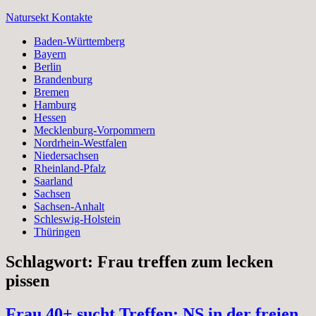
Zum
Natursekt Kontakte
Inhalt
Baden-Württemberg
springen
Bayern
Berlin
Brandenburg
Bremen
Hamburg
Hessen
Mecklenburg-Vorpommern
Nordrhein-Westfalen
Niedersachsen
Rheinland-Pfalz
Saarland
Sachsen
Sachsen-Anhalt
Schleswig-Holstein
Thüringen
Schlagwort:
Frau treffen zum lecken
pissen
Frau 40+ sucht Treffen: NS in der freien