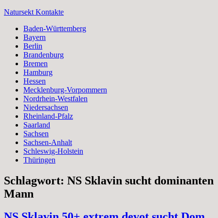
Zum
Natursekt Kontakte
Inhalt
Baden-Württemberg
springen
Bayern
Berlin
Brandenburg
Bremen
Hamburg
Hessen
Mecklenburg-Vorpommern
Nordrhein-Westfalen
Niedersachsen
Rheinland-Pfalz
Saarland
Sachsen
Sachsen-Anhalt
Schleswig-Holstein
Thüringen
Schlagwort:
NS Sklavin sucht dominanten
Mann
NS Sklavin 50+ extrem devot sucht Dom