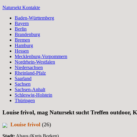
Zum
Natursekt Kontakte
Inhalt
Baden-Württemberg
springen
Bayern
Berlin
Brandenburg
Bremen
Hamburg
Hessen
Mecklenburg-Vorpommern
Nordrhein-Westfalen
Niedersachsen
Rheinland-Pfalz
Saarland
Sachsen
Sachsen-Anhalt
Schleswig-Holstein
Thüringen
Louise frivol, mag Natursekt sucht Treffen outdoor, 
Louise frivol
(26)
Stadt:
Ahaus (Kreis Borken)