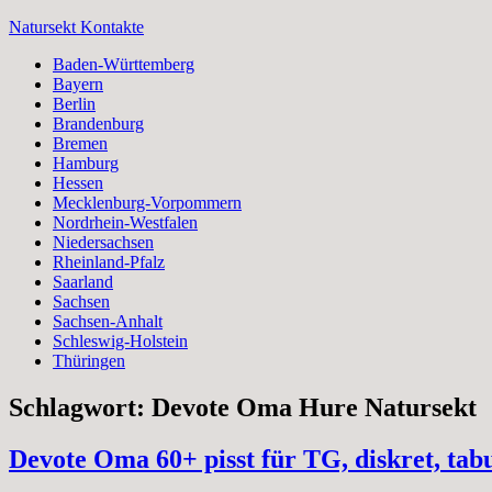
Zum
Natursekt Kontakte
Inhalt
Baden-Württemberg
springen
Bayern
Berlin
Brandenburg
Bremen
Hamburg
Hessen
Mecklenburg-Vorpommern
Nordrhein-Westfalen
Niedersachsen
Rheinland-Pfalz
Saarland
Sachsen
Sachsen-Anhalt
Schleswig-Holstein
Thüringen
Schlagwort:
Devote Oma Hure Natursekt
Devote Oma 60+ pisst für TG, diskret, tab